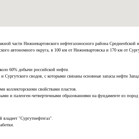
южной части Нижневартовского нефтегазоносного района Среднеобской н
ого автономного округа, в 100 км от Нижневартовска и 170 км от Сург
коло 60% добычи российской нефти.
 и Сургутского сводов, с которыми связаны основные запасы нефти Запа
ыми коллекторскими свойствами пластов.
выми и палеоген-четвертичными образованиями на фундаменте из пород 
 владеет "Сургутнефтегаз".
аботки.