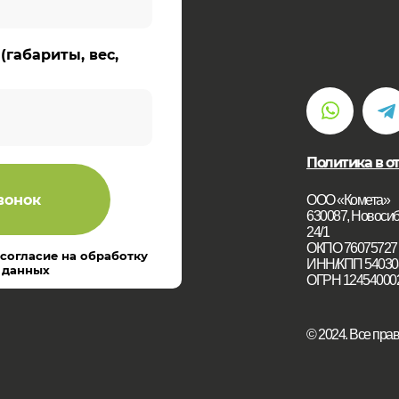
(габариты, вес,
Политика в о
вонок
ООО «Комета»
630087, Новосиби
24/1
ОКПО 76075727
 согласие на обработку
ИНН/КПП 54030
 данных
ОГРН 12454000
© 2024. Все пр