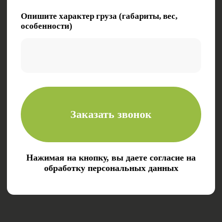
ООО «Комета»
630087, Новосибирская область, г. Новосибирск,
ул. Новогодняя, д. 24/1
ОКПО 76075727
ИНН/КПП 5403084806/540301001
ОГРН 1245400029588
© 2024. Все права защищены