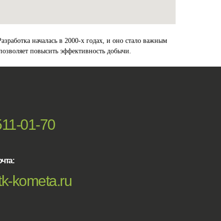
зработка началась в 2000-х годах, и оно стало важным
 позволяет повысить эффективность добычи.
511-01-70
чта:
k-kometa.ru