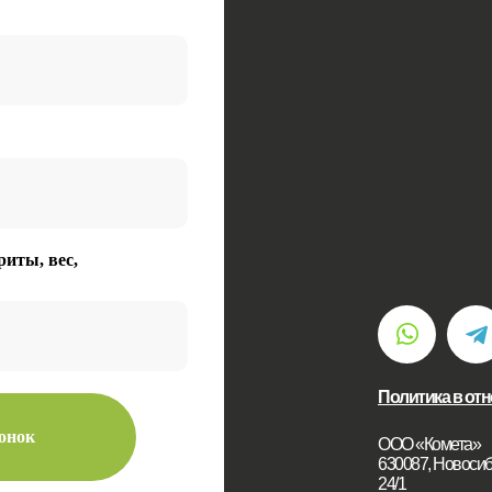
риты, вес,
Политика в от
вонок
ООО «Комета»
630087, Новосиби
24/1