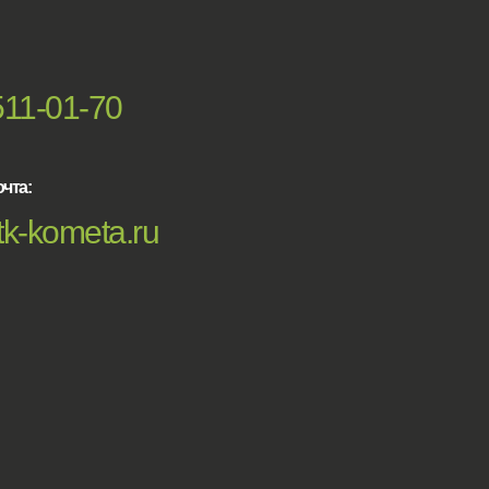
511-01-70
чта:
k-kometa.ru