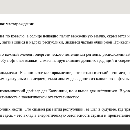
ное месторождение
ляет по ковылю, а солнце нещадно палит выжженную землю, скрывается 
, затаившийся в недрах республики, является частью обширной Прикас
Это важный элемент энергетического потенциала региона, расположенный 
 небу нефтяные вышки, символизируя слияние древних традиций и совре
инадлежит Калининское месторождение, - это геологический феномен, п
 культурным наследием, стала домом для одного из ключевых нефтяных
экономический драйвер для Калмыкии, но и вызов для нефтяников. В усл
ктивность с экологической ответственностью.
точник нефти. Это символ развития республики, ее шаг в будущее, где 
 здесь, - это вклад в энергетическую безопасность страны и процветани