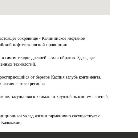
настоящее сокровище - Калининское нефтяное
пийской нефтегазоносной провинции.
в самом сердце древней земли ойратов. Здесь, где
менных технологий.
ростирающийся от берегов Каспия вглубь континента.
 активов этого региона.
овиях засушливого климата и хрупкой экосистемы степей,
традиционный уклад жизни гармонично сосуществует с
е Калмыкии.