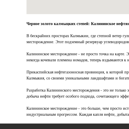
Черное золото калмыцких степей: Калининское нефтя
В бескрайних просторах Калмыкии, где степной ветер гу
месторождение. Этот подземный резервуар углеводородов
Калининское месторождение - не просто точка на карте. 
некогда кочевали племена номадов, теперь вздымаются к
Прикаспийская нефтегазоносная провинция, к которой пр
Калмыкия, со своими уникальными ландшафтами и богатым
Разработка Калининского месторождения - это не только 
добыча нефти требует особого подхода, сочетающего эффе
Калининское месторождение - это больше, чем просто ис
индустриальным прогрессом. Каждая капля нефти, добытая