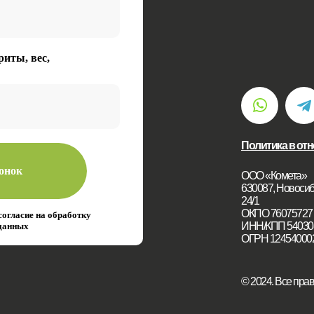
риты, вес,
Политика в от
вонок
ООО «Комета»
630087, Новосиби
24/1
ОКПО 76075727
согласие на обработку
ИНН/КПП 54030
данных
ОГРН 12454000
© 2024. Все пр