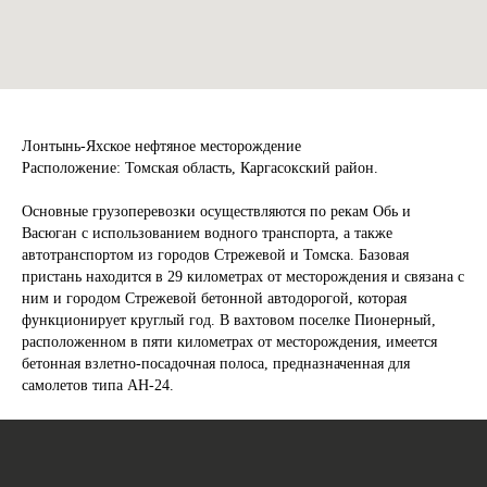
Лонтынь-Яхское нефтяное месторождение
Расположение: Томская область, Каргасокский район.
Основные грузоперевозки осуществляются по рекам Обь и
Васюган с использованием водного транспорта, а также
автотранспортом из городов Стрежевой и Томска. Базовая
Откуда доставляем
пристань находится в 29 километрах от месторождения и связана с
ним и городом Стрежевой бетонной автодорогой, которая
функционирует круглый год. В вахтовом поселке Пионерный,
расположенном в пяти километрах от месторождения, имеется
бетонная взлетно-посадочная полоса, предназначенная для
Куда доставляем
самолетов типа АН-24.
Ваше имя