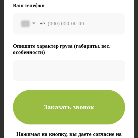
Электронная почта:
zakaz@tk-kometa.ru
Телефон:
8 (800) 511-01-70
Политика в отношении обработки
персональных данных
ООО «Комета»
630087, Новосибирская область, г. Новосибирск,
ул. Новогодняя, д. 24/1
ОКПО 76075727
ИНН/КПП 5403084806/540301001