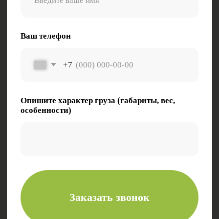
ООО «Комета»
630087, Новосибирская область, г. Новосибирск,
ул. Новогодняя, д. 24/1
ОКПО 76075727
ИНН/КПП 5403084806/540301001
ОГРН 1245400029588
© 2024. Все права защищены