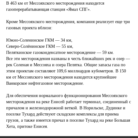
В 463 км от Мессояхского месторождения находится
газоперерабатывающая станция «Ямал СПГ».
Кроме Мессояхского месторождения, компания реализует еще три
Ваше имя
газовых проекта вблизи:
Южно-Соленинское ГКМ — 34 км,
Северо-Солёнинское ГКМ — 55 км,
Пеляткинское газоконденсатное месторождение — 59 км.
Ваш телефон
Все эти месторождения названы в честь ближайших рек и озер —
рек Соленая и Мессояха и озера Пелятка. Общие запасы газа по
+7
этим проектам составляют 109,6 миллиардов кубометров. В 150
км от Мессояхского месторождения находится крупнейшее
Ванкорское нефтегазовое месторождение.
Опишите характер груза (габариты, вес,
особенности)
Для обеспечения нормального функционирования Мессояхского
месторождения на реке Енисей работает терминал, соединенный с
причалом и железнодорожной веткой. В Норильске, Дудинке и
поселке Тухард действуют складские комплексы для приема
грузов, а также имеется причал в поселке Тухард на реке Большая
Хета, притоке Енисея.
Заказать звонок