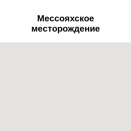
Мессояхское
месторождение