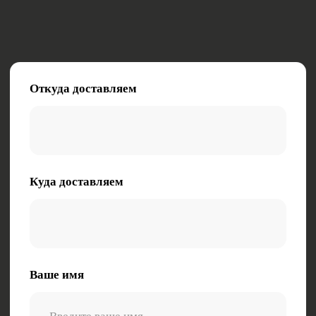
Нажимая на кнопку, вы даете согласие на
обработку персональных данных
Электронная почта:
zakaz@tk-kometa.ru
Телефон:
8 (800) 511-01-70
Политика в отношении обработки
персональных данных