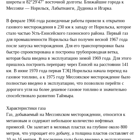
широты и 82°29'47" восточной долготы. Ближайшие города к
Мессояхе — Норильск, Лабытнанги, Дудинка и Игарка.
В феврале 1966 года разведочные работы привели к открытию
газового месторождения в 230 км к западу от Норильска, которое
стало частью Усть-Енисейского газоносного района. Первый газ
для промышленности Норильска был получен весной 1967 года
после запуска месторождения. Для его транспортировки была
быстро спроектирована и построена трубопроводная ветка,
которая была введена в эксплуатацию зимой 1969 года. Для этого
пришлось построить переправу через Енисей на расстоянии 141
км. В июне 1970 года первая ТЭЦ Норильска начала переход на
газовое топливо, а к 1975 году Мессояхское месторождение было
полностью введено в эксплуатацию, что позволило перейти с
дорогого угля на более дешевое газовое топливо и значительно
способствовало развитию Таймыра.
Характеристики газа
Газ, добываемый на Мессояхском месторождении, относится к
метановым и содержит небольшое количество нефтяных
примесей. Он залегает в меловых пластах на глубине около 800
метров, что упрощает его добычу, а толщина пластов составляет от
10 до 16 метров. В последние годы было введено в эксплуатацию