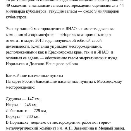
49 скважин, а начальные запасы месторождения оцениваются в 44
миллиарда кубометров, текущие запасы — около 9 миллиардов
кубометров.
Эксплуатацией месторождения в ЯНАО занимается дочерняя
компания «Газпромнефти» — «Норильскгазпром», которая
отметит в марте 2018 года полувековой юбилей своей
деятельности. Компания управляет месторождениями,
расположенными как в Красноярском крае, так и в ЯНАО, и
основная ее задача — обеспечение газом энергетических нужд
Норильска и Долгано-Ненецкого района.
Ближайшие населенные пункты
На карте России ближайшие населенные пункты к Мессояхскому
месторождению:
Дудинка — 147 км,
Откуда доставляем
Игарка — 246 км,
Лабытнанги — 729 км,
Воркута — 780 км.
В Норильске, недалеко от месторождения, работают горно-
металлургический комбинат им. А.П. Завенягина и Медный завод.
Куда доставляем