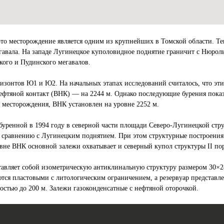
 это месторождение является одним из крупнейших в Томской области. 
гавала. На западе Лугинецкое куполовидное поднятие граничит с Нюрол
кого и Пудинского мегавалов.
ризонтов Ю1 и Ю2. На начальных этапах исследований считалось, что эт
онефтяной контакт (ВНК) — на 2244 м. Однако последующие бурения пока
 месторождения, ВНК установлен на уровне 2252 м.
буренной в 1994 году в северной части площади Северо-Лугинецкой стр
о сравнению с Лугинецким поднятием. При этом структурные построения
овне ВНК основной залежи охватывает и северный купол структуры II пор
тавляет собой изометрическую антиклинальную структуру размером 30×
яются пластовыми с литологическим ограничением, а резервуар представ
стью до 200 м. Залежи газоконденсатные с нефтяной оторочкой.