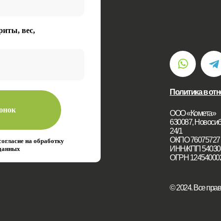
риты, вес,
Политика в от
вонок
ООО «Комета»
630087, Новосиби
24/1
ОКПО 76075727
согласие на обработку
ИНН/КПП 54030
данных
ОГРН 12454000
© 2024. Все пр