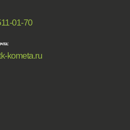
511-01-70
чта:
k-kometa.ru