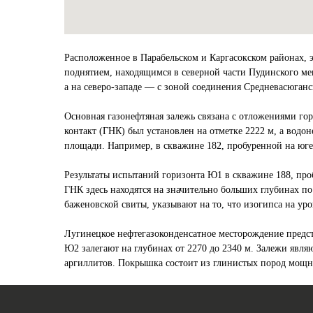
Расположенное в Парабельском и Каргасокском районах,
поднятием, находящимся в северной части Пудинского ме
а на северо-западе — с зоной соединения Средневасюганс
Основная газонефтяная залежь связана с отложениями го
контакт (ГНК) был установлен на отметке 2222 м, а вод
площади. Например, в скважине 182, пробуренной на юге
Результаты испытаний горизонта Ю1 в скважине 188, про
ГНК здесь находятся на значительно больших глубинах п
баженовской свиты, указывают на то, что изогипса на ур
Лугинецкое нефтегазоконденсатное месторождение предс
Ю2 залегают на глубинах от 2270 до 2340 м. Залежи явл
аргиллитов. Покрышка состоит из глинистых пород мощно