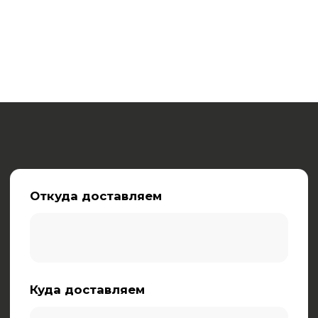
Ваше имя
Ваш телефон
+7
Опишите характер груза (габариты,
вес, особенности)
Заказать звонок
Нажимая на кнопку, вы даете
согласие на обработку
персональных данных