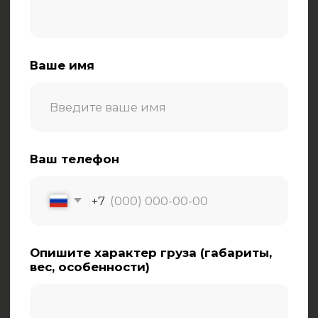
Электронная почта:
zakaz@tk-kometa.ru
Телефон:
8 (800) 511-01-70
Политика в отношении обработки
персональных данных
ООО «Комета»
630087, Новосибирская область, г.
Новосибирск, ул. Новогодняя, д. 24/1
ОКПО 76075727