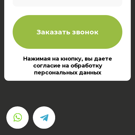
ИНН/КПП 5403084806/540301001
ОГРН 1245400029588
© 2024. Все права защищены