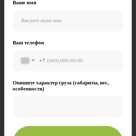
Телефон:
8 (800) 511-01-70
Политика в отношении обработки
персональных данных
ООО «Комета»
630087, Новосибирская область, г. Новосибирск,
ул. Новогодняя, д. 24/1
ОКПО 76075727
ИНН/КПП 5403084806/540301001
ОГРН 1245400029588
© 2024. Все права защищены