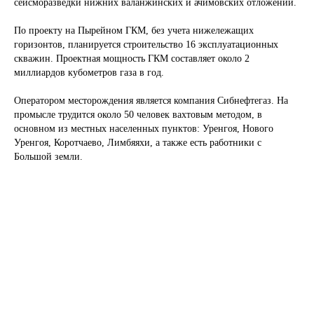
сейсморазведки нижних валанжинских и ачимовских отложений.
По проекту на Пырейном ГКМ, без учета нижележащих
горизонтов, планируется строительство 16 эксплуатационных
Откуда доставляем
скважин. Проектная мощность ГКМ составляет около 2
миллиардов кубометров газа в год.
Оператором месторождения является компания Сибнефтегаз. На
промысле трудится около 50 человек вахтовым методом, в
Куда доставляем
основном из местных населенных пунктов: Уренгоя, Нового
Уренгоя, Коротчаево, Лимбяяхи, а также есть работники с
Большой земли.
Ваше имя
Ваш телефон
+7