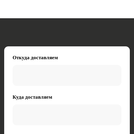
Опишите характер груза (габариты, вес,
особенности)
Заказать звонок
Нажимая на кнопку, вы даете согласие на
обработку персональных данных
Электронная почта:
zakaz@tk-kometa.ru