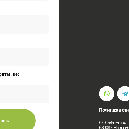
риты, вес,
Политика в от
вонок
ООО «Комета»
630087, Новосиби