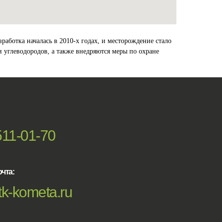
аботка началась в 2010-х годах, и месторождение стало
 углеводородов, а также внедряются меры по охране
511-01-70
чта:
k-kometa.ru