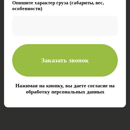
Электронная почта:
zakaz@tk-kometa.ru
Телефон:
8 (800) 511-01-70
Политика в отношении обработки
персональных данных
ООО «Комета»
630087, Новосибирская область, г. Новосибирск,
ул. Новогодняя, д. 24/1
ОКПО 76075727
ИНН/КПП 5403084806/540301001
ОГРН 1245400029588
© 2024. Все права защищены