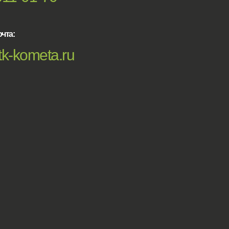
чта:
k-kometa.ru