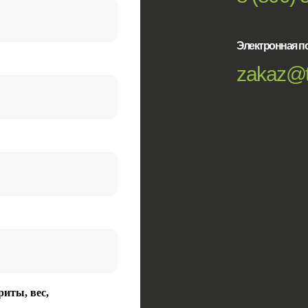
Электронная по
zakaz@t
риты, вес,