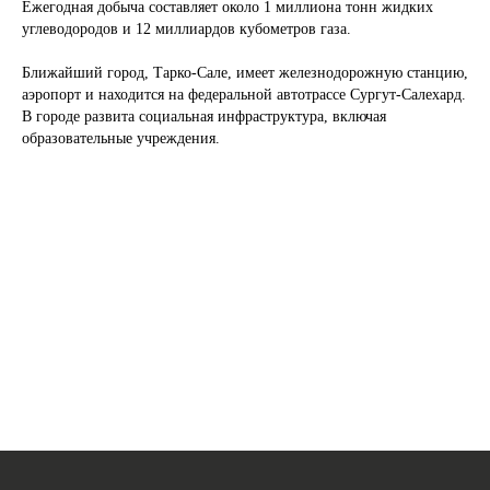
Ежегодная добыча составляет около 1 миллиона тонн жидких
углеводородов и 12 миллиардов кубометров газа.
Ближайший город, Тарко-Сале, имеет железнодорожную станцию,
аэропорт и находится на федеральной автотрассе Сургут-Салехард.
В городе развита социальная инфраструктура, включая
образовательные учреждения.
Откуда доставляем
Куда доставляем
Ваше имя
Ваш телефон