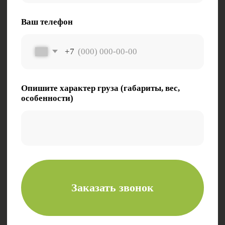
Электронная почта:
zakaz@tk-kometa.ru
Телефон:
8 (800) 511-01-70
Политика в отношении обработки
персональных данных
ООО «Комета»
630087, Новосибирская область, г. Новосибирск,
ул. Новогодняя, д. 24/1
ОКПО 76075727
ИНН/КПП 5403084806/540301001
ОГРН 1245400029588
© 2024. Все права защищены