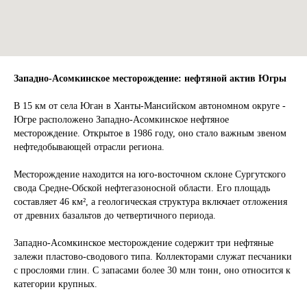
Западно-Асомкинское месторождение: нефтяной актив Югры
В 15 км от села Юган в Ханты-Мансийском автономном округе -
Югре расположено Западно-Асомкинское нефтяное
месторождение. Открытое в 1986 году, оно стало важным звеном
нефтедобывающей отрасли региона.
Месторождение находится на юго-восточном склоне Сургутского
свода Средне-Обской нефтегазоносной области. Его площадь
составляет 46 км², а геологическая структура включает отложения
от древних базальтов до четвертичного периода.
Западно-Асомкинское месторождение содержит три нефтяные
залежи пластово-сводового типа. Коллекторами служат песчаники
с прослоями глин. С запасами более 30 млн тонн, оно относится к
Откуда доставляем
категории крупных.